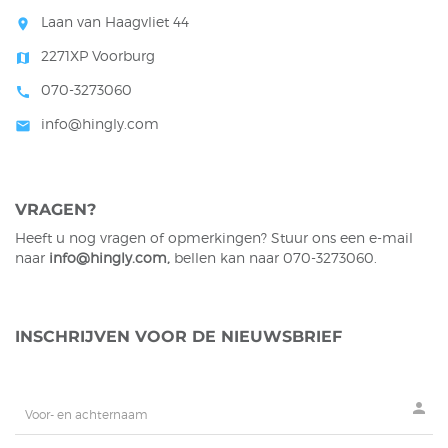
Laan van Haagvliet 44
room
2271XP Voorburg
map
070-3273060
call
info@hingly.com
mail
VRAGEN?
Heeft u nog vragen of opmerkingen? Stuur ons een e-mail
naar
info@h
ingly.com
,
bellen kan naar 070-3273060.
INSCHRIJVEN VOOR DE NIEUWSBRIEF
person