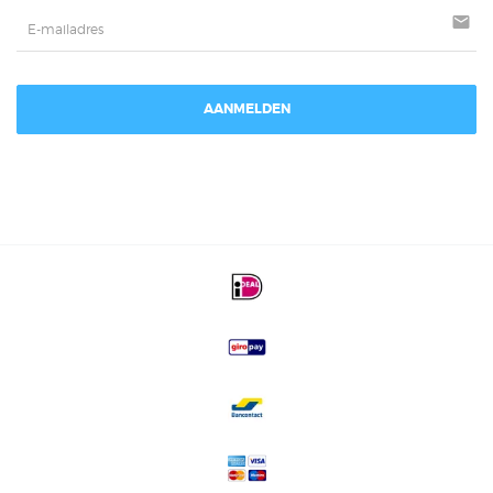
mail
AANMELDEN